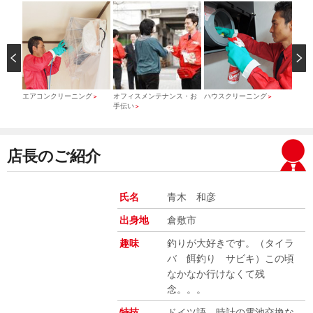
）
エアコンクリーニング
オフィスメンテナンス・お
ハウスクリーニング
引っ
＞
＞
＞
手伝い
＞
店長のご紹介
氏名
青木 和彦
出身地
倉敷市
趣味
釣りが大好きです。（タイラ
バ 餌釣り サビキ）この頃
なかなか行けなくて残
念。。。
特技
ドイツ語、時計の電池交換な