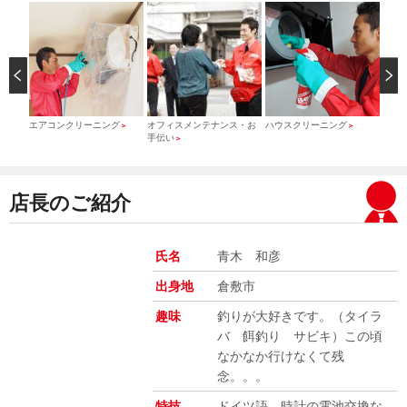
）
エアコンクリーニング
オフィスメンテナンス・お
ハウスクリーニング
引っ
＞
＞
＞
手伝い
＞
店長のご紹介
氏名
青木 和彦
出身地
倉敷市
趣味
釣りが大好きです。（タイラ
バ 餌釣り サビキ）この頃
なかなか行けなくて残
念。。。
特技
ドイツ語、時計の電池交換な